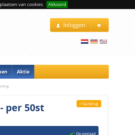
plaatsen van cookies.
Akkoord
Inloggen
nen
Aktie
streng
- per 50st
< Ga terug
Op vooraad