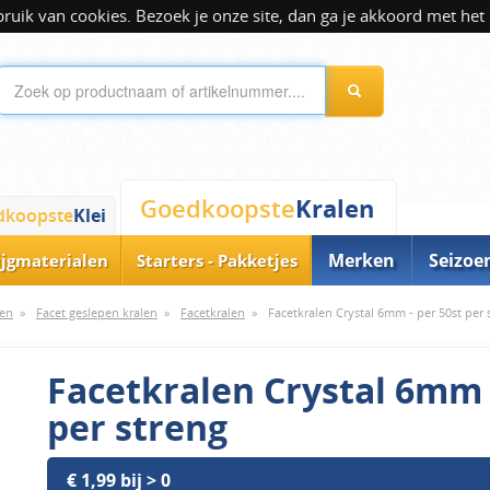
ik van cookies. Bezoek je onze site, dan ga je akkoord met het 
Kralen
Goedkoopste
dkoopste
Klei
Merken
Seizoe
ijgmaterialen
Starters - Pakketjes
len
»
Facet geslepen kralen
»
Facetkralen
»
Facetkralen Crystal 6mm - per 50st per 
Facetkralen Crystal 6mm 
per streng
€ 1,99 bij > 0