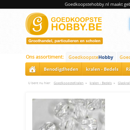
Goedkoopstehobby.nl maakt gebru
Ons assortiment:
Goedkoopste
Hobby
Goe
Benodigdheden
kralen - Bedels
R
U bent nu hier:
GoedkoopsteKralen
»
kralen - Bedels
»
Glaskra