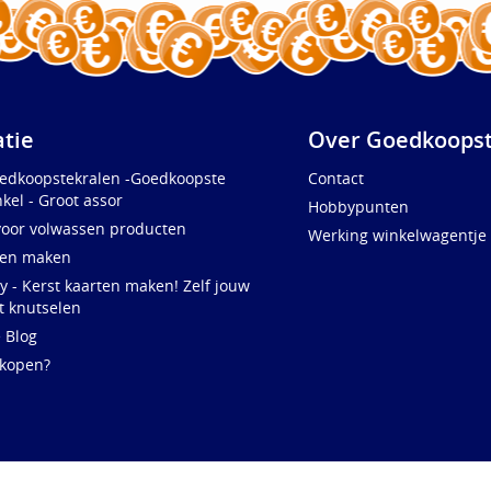
atie
Over Goedkoopst
oedkoopstekralen -Goedkoopste
Contact
kel - Groot assor
Hobbypunten
voor volwassen producten
Werking winkelwagentje
ten maken
y - Kerst kaarten maken! Zelf jouw
t knutselen
e Blog
 kopen?