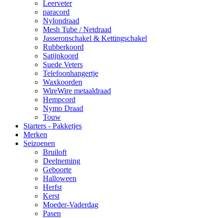
Leerveter
paracord
Nylondraad
Mesh Tube / Netdraad
Jasseronschakel & Kettingschakel
Rubberkoord
Satijnkoord
Suede Veters
Telefoonhangertje
Waxkoorden
WireWire metaaldraad
Hempcord
Nymo Draad
Touw
Starters - Pakketjes
Merken
Seizoenen
Bruiloft
Deelneming
Geboorte
Halloween
Herfst
Kerst
Moeder-Vaderdag
Pasen