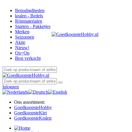
Benodigdheden
kralen - Bedels
Rijgmaterialen
Starters - Pakketjes
Merken
Seizoenen
Aktie
Nieuw!
Op=Op
Best verkocht
Inloggen
Ons assortiment:
Goedkoopste
Hobby
Goedkoopste
Klei
Goedkoopste
Kralen