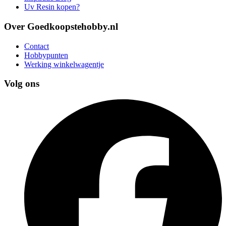
Uv Resin kopen?
Over Goedkoopstehobby.nl
Contact
Hobbypunten
Werking winkelwagentje
Volg ons