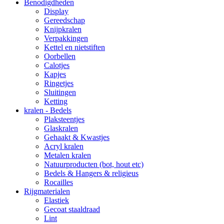
Benodigdheden
Display
Gereedschap
Knijpkralen
Verpakkingen
Kettel en nietstiften
Oorbellen
Calotjes
Kapjes
Ringetjes
Sluitingen
Ketting
kralen - Bedels
Plaksteentjes
Glaskralen
Gehaakt & Kwastjes
Acryl kralen
Metalen kralen
Natuurproducten (bot, hout etc)
Bedels & Hangers & religieus
Rocailles
Rijgmaterialen
Elastiek
Gecoat staaldraad
Lint