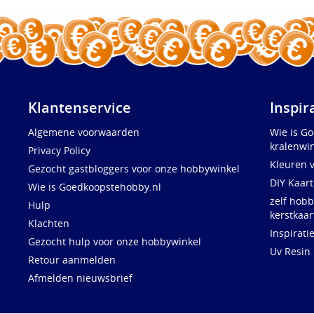
Klantenservice
Inspir
Algemene voorwaarden
Wie is G
kralenwin
Privacy Policy
Kleuren 
Gezocht gastbloggers voor onze hobbywinkel
DIY Kaar
Wie is Goedkoopstehobby.nl
zelf hobb
Hulp
kerstkaar
Klachten
Inspirati
Gezocht hulp voor onze hobbywinkel
Uv Resin
Retour aanmelden
Afmelden nieuwsbrief