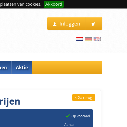
plaatsen van cookies.
Akkoord
Inloggen
nen
Aktie
rijen
< Ga terug
Op vooraad
Aantal