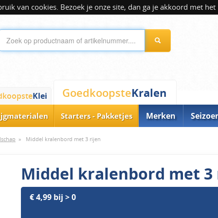
ik van cookies. Bezoek je onze site, dan ga je akkoord met het 
Kralen
Goedkoopste
dkoopste
Klei
Merken
Seizoe
ijgmaterialen
Starters - Pakketjes
dschap
»
Middel kralenbord met 3 rijen
Middel kralenbord met 3 
€ 4,99 bij > 0