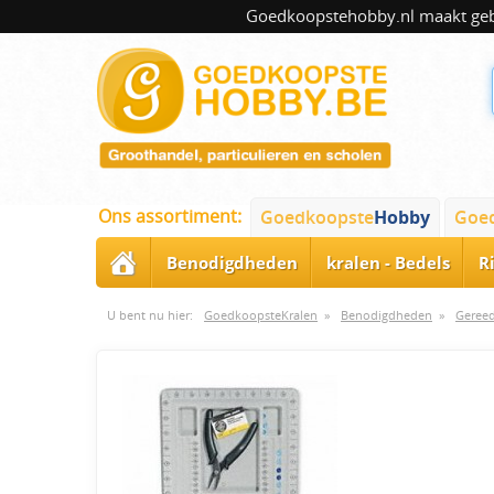
Goedkoopstehobby.nl maakt gebru
Ons assortiment:
Goedkoopste
Hobby
Goe
Benodigdheden
kralen - Bedels
R
U bent nu hier:
GoedkoopsteKralen
»
Benodigdheden
»
Geree