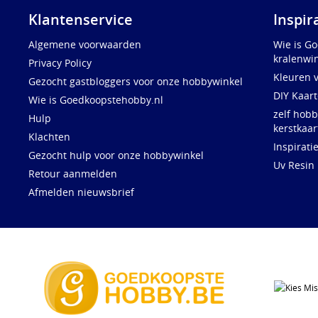
Klantenservice
Inspir
Algemene voorwaarden
Wie is G
kralenwin
Privacy Policy
Kleuren 
Gezocht gastbloggers voor onze hobbywinkel
DIY Kaar
Wie is Goedkoopstehobby.nl
zelf hobb
Hulp
kerstkaar
Klachten
Inspirati
Gezocht hulp voor onze hobbywinkel
Uv Resin
Retour aanmelden
Afmelden nieuwsbrief