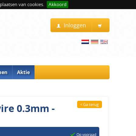
plaatsen van cookies.
Akkoord
Inloggen
nen
Aktie
ire 0.3mm -
< Ga terug
Op vooraad