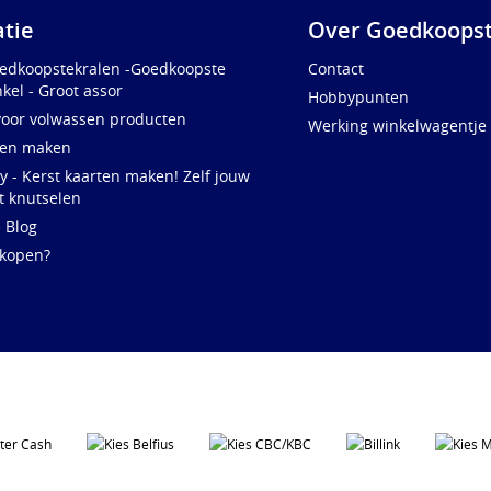
atie
Over Goedkoopst
oedkoopstekralen -Goedkoopste
Contact
kel - Groot assor
Hobbypunten
voor volwassen producten
Werking winkelwagentje
ten maken
y - Kerst kaarten maken! Zelf jouw
t knutselen
e Blog
 kopen?