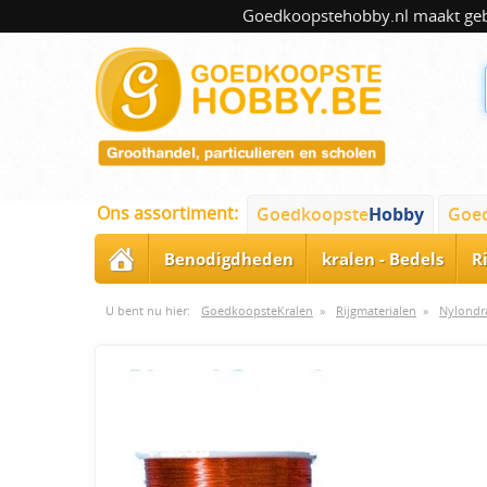
Goedkoopstehobby.nl maakt gebru
Ons assortiment:
Goedkoopste
Hobby
Goe
Benodigdheden
kralen - Bedels
R
U bent nu hier:
GoedkoopsteKralen
»
Rijgmaterialen
»
Nylondr