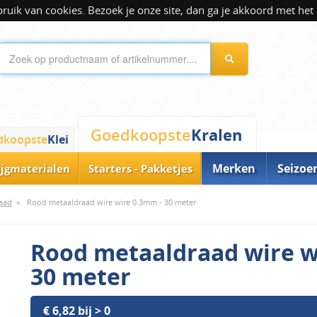
ik van cookies. Bezoek je onze site, dan ga je akkoord met het 
Kralen
Goedkoopste
dkoopste
Klei
Merken
Seizoe
ijgmaterialen
Starters - Pakketjes
aad
»
Rood metaaldraad wire wire 0.3mm - 30 meter
Rood metaaldraad wire w
30 meter
€ 6,82 bij > 0