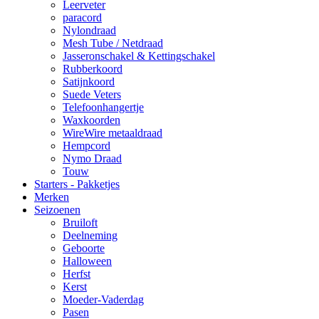
Leerveter
paracord
Nylondraad
Mesh Tube / Netdraad
Jasseronschakel & Kettingschakel
Rubberkoord
Satijnkoord
Suede Veters
Telefoonhangertje
Waxkoorden
WireWire metaaldraad
Hempcord
Nymo Draad
Touw
Starters - Pakketjes
Merken
Seizoenen
Bruiloft
Deelneming
Geboorte
Halloween
Herfst
Kerst
Moeder-Vaderdag
Pasen