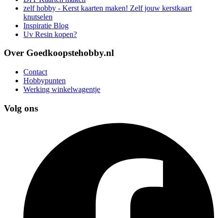
zelf hobby - Kerst kaarten maken! Zelf jouw kerstkaart
knutselen
Inspiratie Blog
Uv Resin kopen?
Over Goedkoopstehobby.nl
Contact
Hobbypunten
Werking winkelwagentje
Volg ons