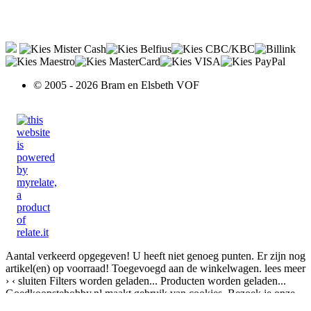
© 2005 - 2026 Bram en Elsbeth VOF
Aantal verkeerd opgegeven!
U heeft niet genoeg punten.
Er zijn nog
artikel(en) op voorraad!
Toegevoegd aan de winkelwagen.
lees meer
›
‹ sluiten
Filters worden geladen...
Producten worden geladen...
Goedkoopstehobby.nl maakt gebruik van cookies. Bezoek je onze
site, dan ga je akkoord met het plaatsen van cookies.
Akkoord
Geen