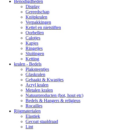
Benodigdheden
Display
Gereedschap
Knijpkralen
Verpakkingen
Kettel en nietstiften
Oorbellen
Calotjes
Kapjes
Ringetjes
Sluitingen
Ketting
kralen - Bedels
Plaksteentjes
Glaskralen
Gehaakt & Kwastjes
Acryl kralen
Metalen kralen
Natuurproducten (bot, hout etc)
Bedels & Hangers & religieus
Rocailles
Rijgmaterialen
Elastiek
Gecoat staaldraad
Lint