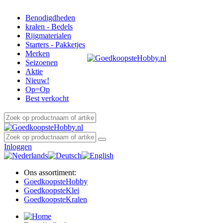
Benodigdheden
kralen - Bedels
Rijgmaterialen
Starters - Pakketjes
Merken
Seizoenen
Aktie
Nieuw!
Op=Op
Best verkocht
Inloggen
Ons assortiment:
Goedkoopste
Hobby
Goedkoopste
Klei
Goedkoopste
Kralen