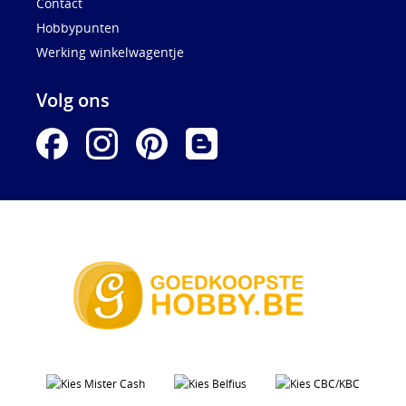
Contact
Hobbypunten
Werking winkelwagentje
Volg ons