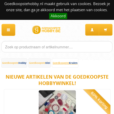
Goedkoopstehobby.nl maakt gebruik van cookies. Bezoek je
onze site, dan ga je akkoord met het plaatsen van cookies.
Akkoord
Hobby
Klei
Kralen
Goedkoopste
Goedkoopste
Goedkoopste
NIEUWE ARTIKELEN VAN DE GOEDKOOPSTE
HOBBYWINKEL!
60% korting