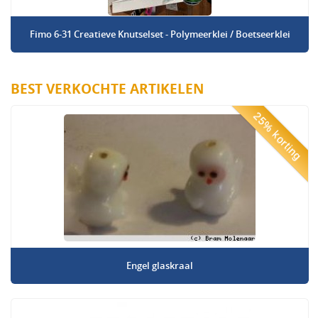
Fimo 6-31 Creatieve Knutselset - Polymeerklei / Boetseerklei
BEST VERKOCHTE ARTIKELEN
25% korting
Engel glaskraal