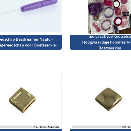
Fimo Creatieve Knutselset
edschap Beadreamer Naald -
Hoogwaardige Polymeerkl
iegereedschap voor Boetseerklei
Boetseerklei