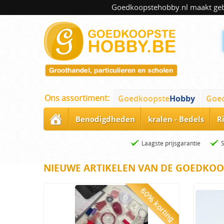
Goedkoopstehobby.nl maakt gebru
Ons assortiment:
Goedkoopste
Hobby
Goe
Benodigdheden
kralen - Bedels
R
Laagste prijsgarantie
NIEUWE ARTIKELEN VAN DE GOEDKOO
60% korting