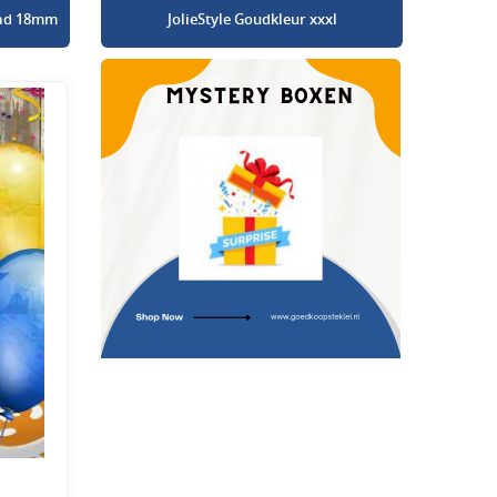
glad 18mm
JolieStyle Goudkleur xxxl