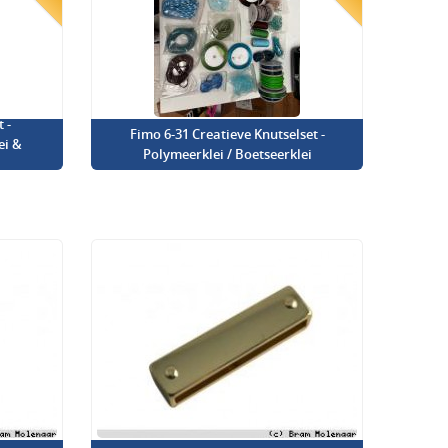
 -
Fimo 6-31 Creatieve Knutselset -
ei &
Polymeerklei / Boetseerklei