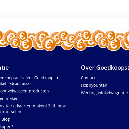
atie
Over Goedkoopst
oedkoopstekralen -Goedkoopste
Contact
kel - Groot assor
Hobbypunten
voor volwassen producten
Werking winkelwagentje
ten maken
y - Kerst kaarten maken! Zelf jouw
t knutselen
e Blog
 kopen?