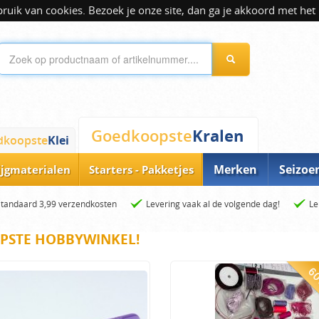
ik van cookies. Bezoek je onze site, dan ga je akkoord met het 
Kralen
Goedkoopste
dkoopste
Klei
Merken
Seizoe
ijgmaterialen
Starters - Pakketjes
Standaard 3,99 verzendkosten
Levering vaak al de volgende dag!
Le
PSTE HOBBYWINKEL!
60