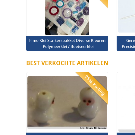
Fimo Klei Starterspakket Diverse Kleuren
Gere
- Polymeerklei / Boetseerklei
Precis
BEST VERKOCHTE ARTIKELEN
25% korting