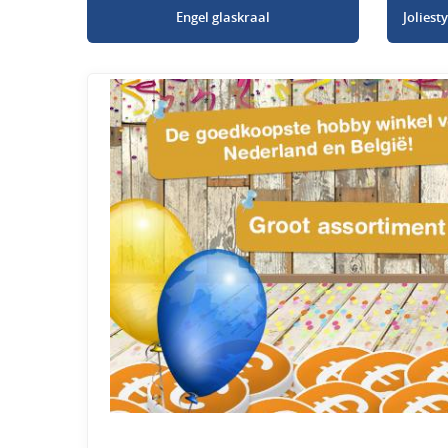
Engel glaskraal
Jolies