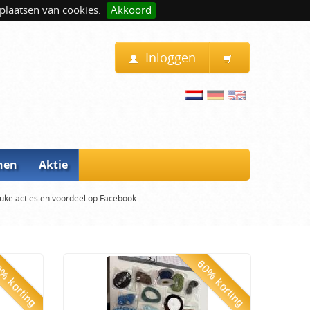
plaatsen van cookies.
Akkoord
Inloggen
nen
Aktie
uke acties en voordeel op Facebook
% korting
60% korting