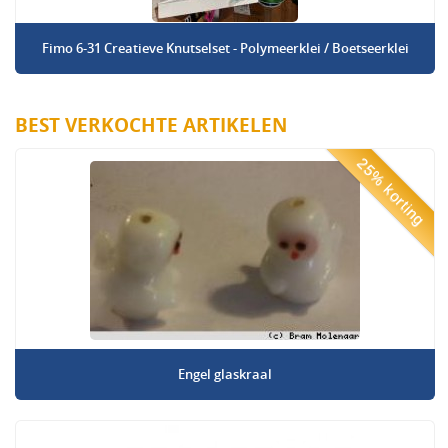
Fimo 6-31 Creatieve Knutselset - Polymeerklei / Boetseerklei
BEST VERKOCHTE ARTIKELEN
25% korting
Engel glaskraal