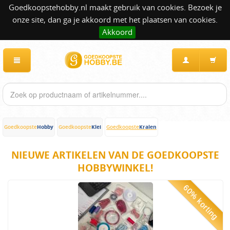
Goedkoopstehobby.nl maakt gebruik van cookies. Bezoek je
onze site, dan ga je akkoord met het plaatsen van cookies.
Akkoord
Hobby
Klei
Kralen
Goedkoopste
Goedkoopste
Goedkoopste
NIEUWE ARTIKELEN VAN DE GOEDKOOPSTE
HOBBYWINKEL!
60% korting