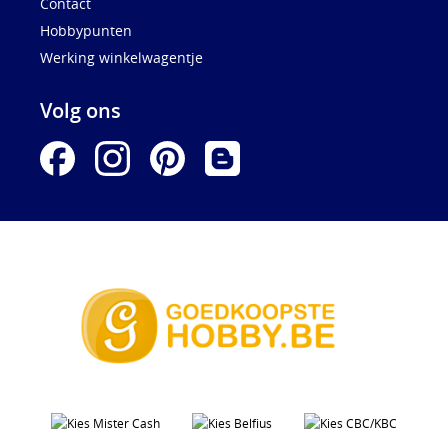
Contact
Hobbypunten
Werking winkelwagentje
Volg ons